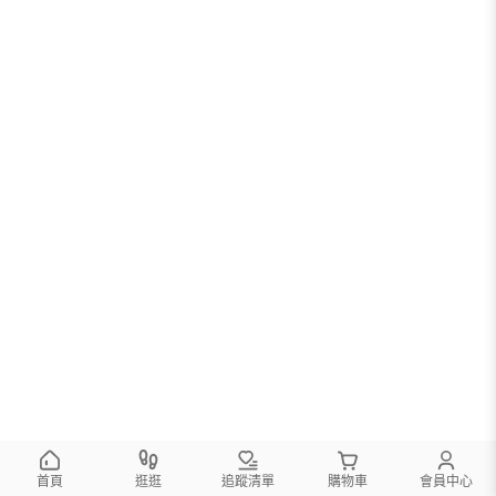
首頁
逛逛
追蹤清單
購物車
會員中心