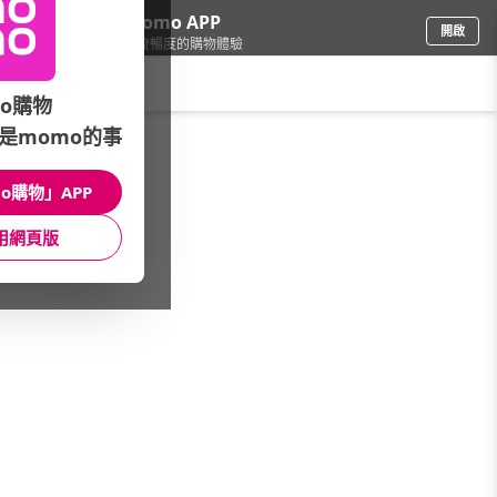
下載momo APP
開啟
給你3倍流暢度的購物體驗
請輸入搜尋關鍵字
o購物
是momo的事
圖書影音
/
童書/教具
/
品牌總覽(筆劃)
/
上誼/信誼
o購物」APP
館長推薦
月銷量
新上市
價格
評價
用網頁版
很抱歉，沒有篩選到符合條件的商品
您可以調整篩選條件試試看