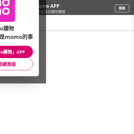
下載momo APP
開啟
給你3倍流暢度的購物體驗
請輸入搜尋關鍵字
o購物
是momo的事
圖書影音
/
童書/教具
/
外文教具與童書
/
外文繪本
o購物」APP
館長推薦
月銷量
新上市
價格
評價
用網頁版
很抱歉，沒有篩選到符合條件的商品
您可以調整篩選條件試試看