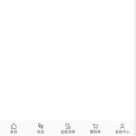
首頁
逛逛
追蹤清單
購物車
會員中心