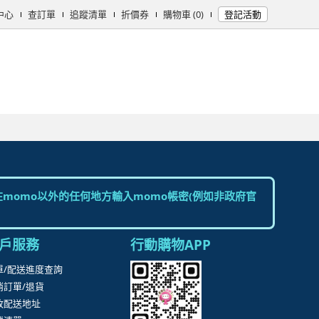
中心
查訂單
追蹤清單
折價券
購物車 (0)
登記活動
女時尚
男時尚
精品/飾品
彩妝保養
個人清潔
日用/紙品
母