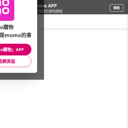
下載momo APP
開啟
給你3倍流暢度的購物體驗
請輸入搜尋關鍵字
o購物
是momo的事
圖書影音
/
童書/教具
/
品牌總覽(筆劃)
/
大好書屋
o購物」APP
館長推薦
月銷量
新上市
價格
評價
用網頁版
很抱歉，沒有篩選到符合條件的商品
您可以調整篩選條件試試看