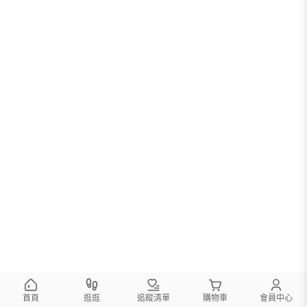
首頁
逛逛
追蹤清單
購物車
會員中心