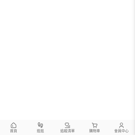
首頁
逛逛
追蹤清單
購物車
會員中心