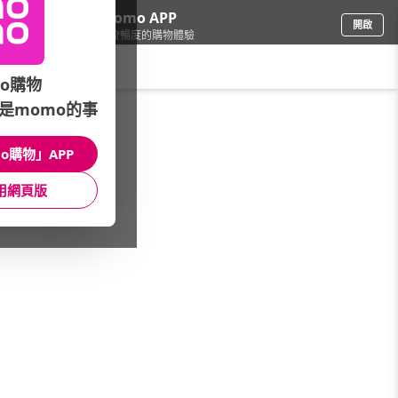
下載momo APP
開啟
給你3倍流暢度的購物體驗
請輸入搜尋關鍵字
o購物
是momo的事
圖書影音
/
童書/教具
/
館長推薦
/
▲貓奴快看
o購物」APP
館長推薦
月銷量
新上市
價格
評價
用網頁版
很抱歉，沒有篩選到符合條件的商品
您可以調整篩選條件試試看