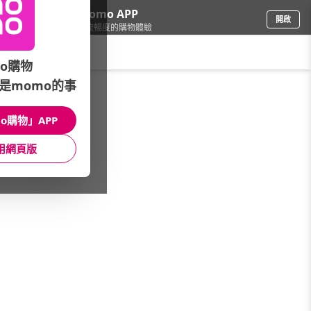
下載momo APP
開啟
給你3倍流暢度的購物體驗
請輸入搜尋關鍵字
o購物
是momo的事
圖書影音
/
童書/教具
/
品牌總覽(筆劃)
/
育家圓
o購物」APP
館長推薦
月銷量
新上市
價格
評價
用網頁版
很抱歉，沒有篩選到符合條件的商品
您可以調整篩選條件試試看