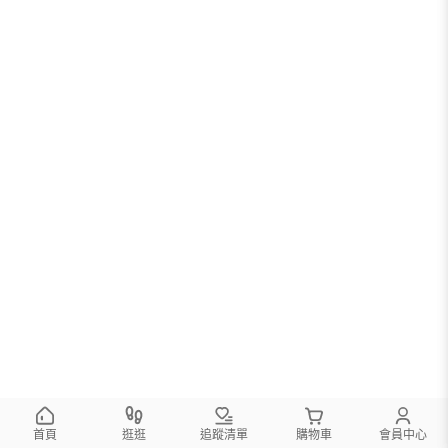
首頁
逛逛
追蹤清單
購物車
會員中心