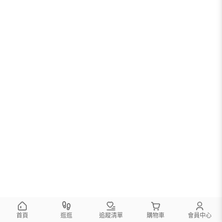
首頁
逛逛
追蹤清單
購物車
會員中心