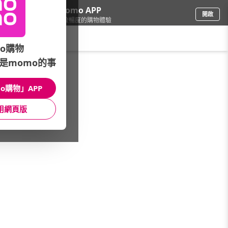
下載momo APP
開啟
給你3倍流暢度的購物體驗
請輸入搜尋關鍵字
o購物
是momo的事
圖書影音
/
童書/教具
/
書展優惠
/
程式積木★限時下殺
o購物」APP
館長推薦
月銷量
新上市
價格
評價
用網頁版
很抱歉，沒有篩選到符合條件的商品
您可以調整篩選條件試試看