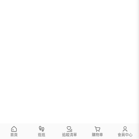
首頁
逛逛
追蹤清單
購物車
會員中心