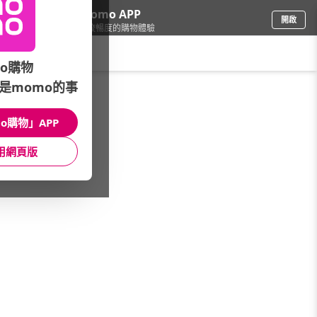
下載momo APP
開啟
給你3倍流暢度的購物體驗
請輸入搜尋關鍵字
o購物
是momo的事
圖書影音
/
童書/教具
/
作者專區
/
羅德．達爾
o購物」APP
館長推薦
月銷量
新上市
價格
評價
用網頁版
很抱歉，沒有篩選到符合條件的商品
您可以調整篩選條件試試看