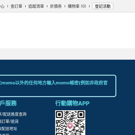
中心
查訂單
追蹤清單
折價券
購物車 (0)
登記活動
女時尚
男時尚
精品/飾品
彩妝保養
個人清潔
日用/紙品
母