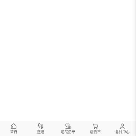
首頁
逛逛
追蹤清單
購物車
會員中心