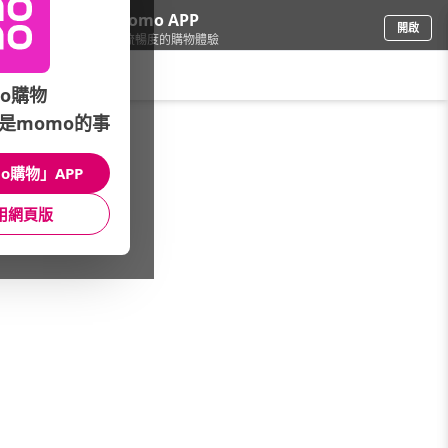
下載momo APP
開啟
給你3倍流暢度的購物體驗
請輸入搜尋關鍵字
o購物
是momo的事
圖書影音
/
排行榜
/
書展優惠
/
采實全書系★童書•親子教養
o購物」APP
館長推薦
月銷量
新上市
價格
評價
用網頁版
很抱歉，沒有篩選到符合條件的商品
您可以調整篩選條件試試看