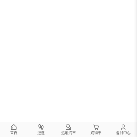
首頁
逛逛
追蹤清單
購物車
會員中心