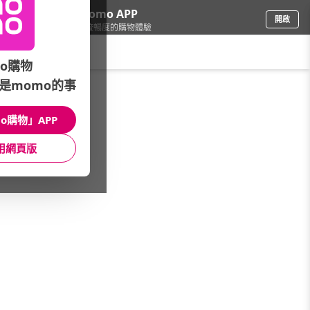
下載momo APP
開啟
給你3倍流暢度的購物體驗
請輸入搜尋關鍵字
o購物
是momo的事
圖書影音
/
momoBOOK電子書
/
電子書
/
圖文書繪本
o購物」APP
館長推薦
月銷量
新上市
價格
評價
用網頁版
很抱歉，沒有篩選到符合條件的商品
您可以調整篩選條件試試看