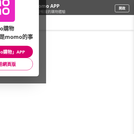
下載momo APP
開啟
給你3倍流暢度的購物體驗
請輸入搜尋關鍵字
o購物
是momo的事
圖書影音
/
momoBOOK電子書
/
精選樂讀包
/
樂讀包
o購物」APP
館長推薦
月銷量
新上市
價格
評價
用網頁版
很抱歉，沒有篩選到符合條件的商品
您可以調整篩選條件試試看