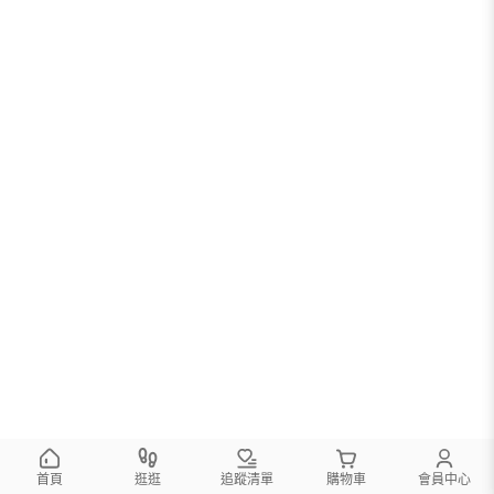
首頁
逛逛
追蹤清單
購物車
會員中心