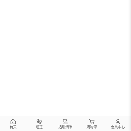
首頁
逛逛
追蹤清單
購物車
會員中心