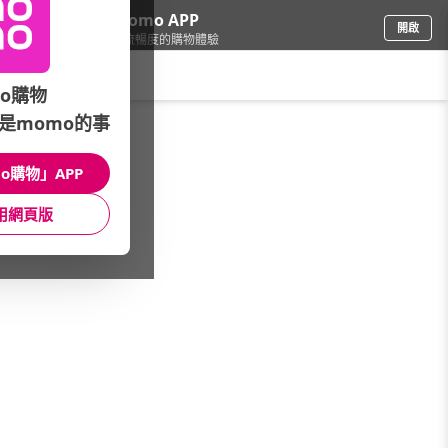
下載momo APP
開啟
給你3倍流暢度的購物體驗
請輸入搜尋關鍵字
o購物
是momo的事
圖書影音
/
momoBOOK電子書
/
主題推薦書展
/
★mo編精選重磅推薦
o購物」APP
館長推薦
月銷量
新上市
價格
評價
用網頁版
很抱歉，沒有篩選到符合條件的商品
您可以調整篩選條件試試看