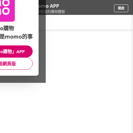
下載momo APP
開啟
給你3倍流暢度的購物體驗
請輸入搜尋關鍵字
o購物
是momo的事
圖書影音
/
momoBOOK電子書
/
電子漫畫
/
推理驚悚
o購物」APP
館長推薦
月銷量
新上市
價格
評價
用網頁版
很抱歉，沒有篩選到符合條件的商品
您可以調整篩選條件試試看