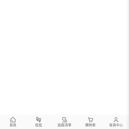
首頁
逛逛
追蹤清單
購物車
會員中心