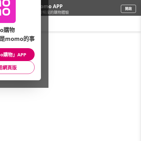
下載momo APP
開啟
給你3倍流暢度的購物體驗
請輸入搜尋關鍵字
o購物
是momo的事
車
/
GPS/行車紀錄
/
品牌總覽
/
Transcend 創見
o購物」APP
館長推薦
月銷量
新上市
價格
評價
用網頁版
很抱歉，沒有篩選到符合條件的商品
您可以調整篩選條件試試看