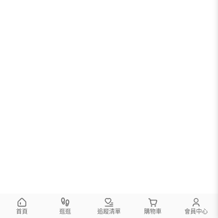
首頁
逛逛
追蹤清單
購物車
會員中心