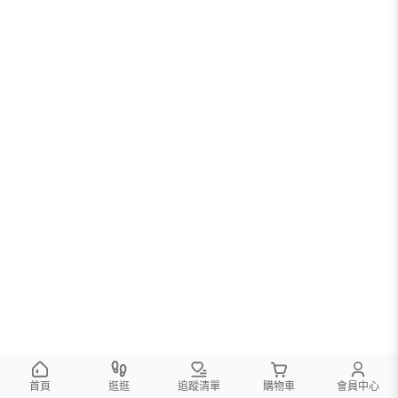
首頁
逛逛
追蹤清單
購物車
會員中心