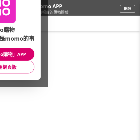
下載momo APP
開啟
給你3倍流暢度的購物體驗
請輸入搜尋關鍵字
o購物
是momo的事
車
/
汽車百貨
/
配件品牌總覽
/
Ample Car
o購物」APP
館長推薦
月銷量
新上市
價格
評價
用網頁版
很抱歉，沒有篩選到符合條件的商品
您可以調整篩選條件試試看