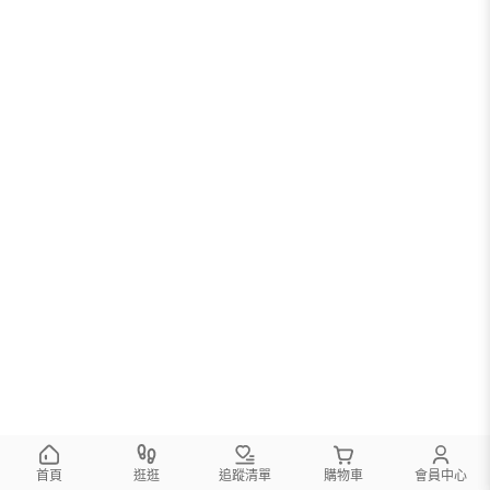
首頁
逛逛
追蹤清單
購物車
會員中心