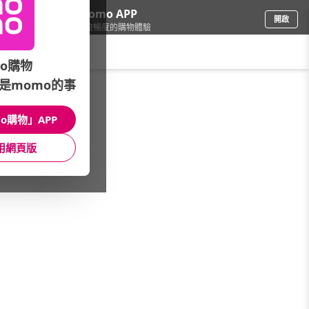
下載momo APP
開啟
給你3倍流暢度的購物體驗
請輸入搜尋關鍵字
o購物
是momo的事
車
/
汽車百貨
/
雨刷品牌總覽
/
3M
o購物」APP
館長推薦
月銷量
新上市
價格
評價
用網頁版
很抱歉，沒有篩選到符合條件的商品
您可以調整篩選條件試試看