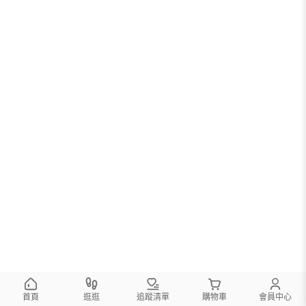
首頁
逛逛
追蹤清單
購物車
會員中心