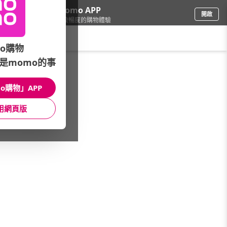
下載momo APP
開啟
給你3倍流暢度的購物體驗
請輸入搜尋關鍵字
o購物
是momo的事
車
/
汽車百貨
/
清潔品牌總覽
/
KT BIKER
o購物」APP
館長推薦
月銷量
新上市
價格
評價
用網頁版
很抱歉，沒有篩選到符合條件的商品
您可以調整篩選條件試試看