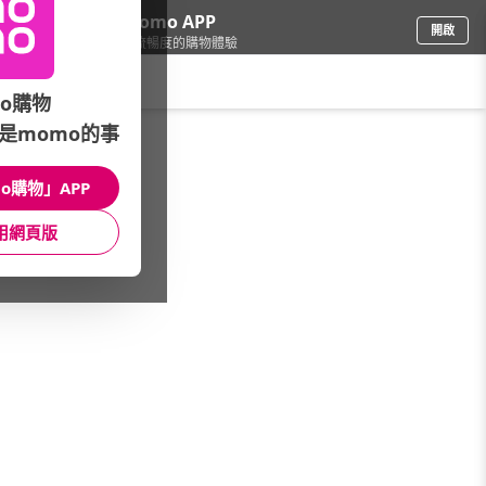
下載momo APP
開啟
給你3倍流暢度的購物體驗
請輸入搜尋關鍵字
o購物
是momo的事
車
/
汽車百貨
/
清潔品牌總覽
/
CHOOSE 陶瓷鍍膜
o購物」APP
館長推薦
月銷量
新上市
價格
評價
用網頁版
很抱歉，沒有篩選到符合條件的商品
您可以調整篩選條件試試看