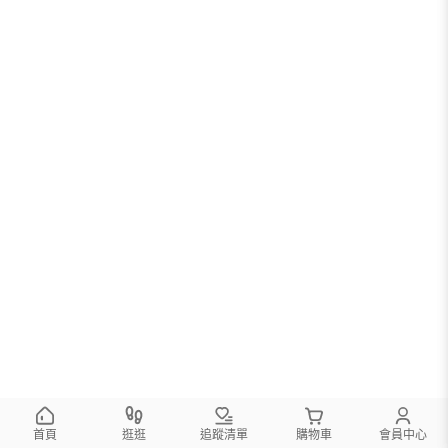
首頁
逛逛
追蹤清單
購物車
會員中心