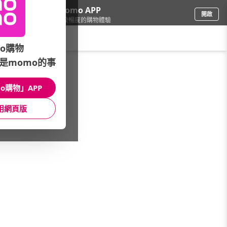
下載momo APP
開啟
給你3倍流暢度的購物體驗
請輸入搜尋關鍵字
o購物
是momo的事
車
/
汽車百貨
/
配件品牌總覽
/
Momax
o購物」APP
館長推薦
月銷量
新上市
價格
評價
用網頁版
很抱歉，沒有篩選到符合條件的商品
您可以調整篩選條件試試看