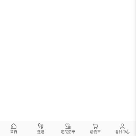
首頁
逛逛
追蹤清單
購物車
會員中心