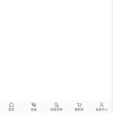
首頁
逛逛
追蹤清單
購物車
會員中心