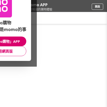
下載momo APP
開啟
給你3倍流暢度的購物體驗
請輸入搜尋關鍵字
o購物
是momo的事
車
/
汽車百貨
/
清潔打蠟用品
/
撥水鍍膜劑
o購物」APP
館長推薦
月銷量
新上市
價格
評價
用網頁版
很抱歉，沒有篩選到符合條件的商品
您可以調整篩選條件試試看