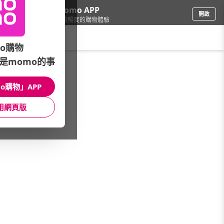
下載momo APP
開啟
給你3倍流暢度的購物體驗
請輸入搜尋關鍵字
o購物
是momo的事
車
/
汽車百貨
/
活動專區
/
綠綠好日濾網▼限時下殺
o購物」APP
館長推薦
月銷量
新上市
價格
評價
用網頁版
很抱歉，沒有篩選到符合條件的商品
您可以調整篩選條件試試看