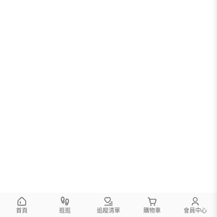
首頁
逛逛
追蹤清單
購物車
會員中心