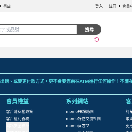
書店
登入
註冊
會員
搜全站商品
搜尋
手機/相機
電腦/組件
3C週邊
保健/醫療
食品/飲料
生鮮