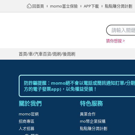
回首頁
momo富立保險
APP下載
點點賺分潤計劃
猜你想搜 >
首頁
限時搶購
直播
mo店+
看看買
家電
電玩
首頁
/
車
/
汽車百貨
/
雨刷
/
後雨刷