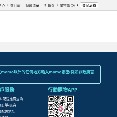
中心
查訂單
追蹤清單
折價券
購物車 (0)
登記活動
女時尚
男時尚
精品/飾品
彩妝保養
個人清潔
日用/紙品
母