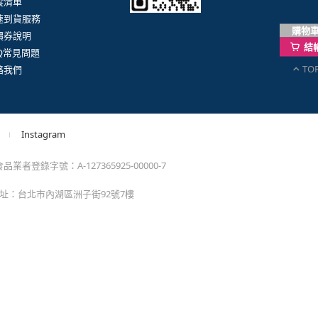
購物
結
TO