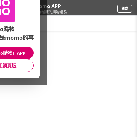
下載momo APP
開啟
給你3倍流暢度的購物體驗
請輸入搜尋關鍵字
o購物
是momo的事
車
/
汽車百貨
/
車內配件
/
方向盤套
o購物」APP
館長推薦
月銷量
新上市
價格
評價
用網頁版
很抱歉，沒有篩選到符合條件的商品
您可以調整篩選條件試試看