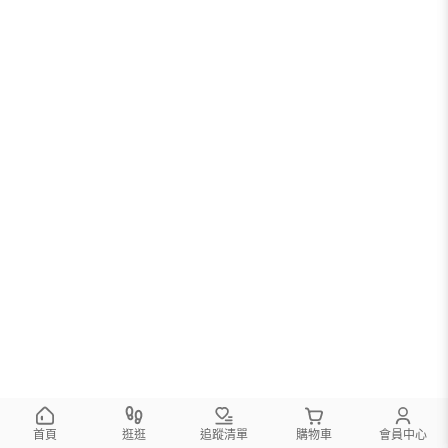
首頁
逛逛
追蹤清單
購物車
會員中心