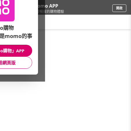
下載momo APP
開啟
給你3倍流暢度的購物體驗
請輸入搜尋關鍵字
o購物
是momo的事
車
/
自行車
/
自行車零/組件
/
坐墊
o購物」APP
館長推薦
月銷量
新上市
價格
評價
用網頁版
很抱歉，沒有篩選到符合條件的商品
您可以調整篩選條件試試看