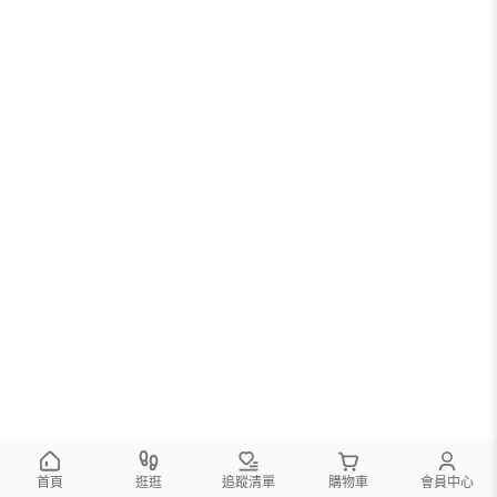
首頁
逛逛
追蹤清單
購物車
會員中心