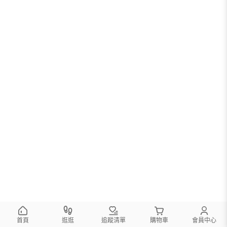
首頁
逛逛
追蹤清單
購物車
會員中心