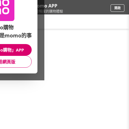
下載momo APP
開啟
給你3倍流暢度的購物體驗
請輸入搜尋關鍵字
o購物
是momo的事
車
/
機車
/
主打★機車百貨
/
全車系
o購物」APP
館長推薦
月銷量
新上市
價格
評價
用網頁版
很抱歉，沒有篩選到符合條件的商品
您可以調整篩選條件試試看