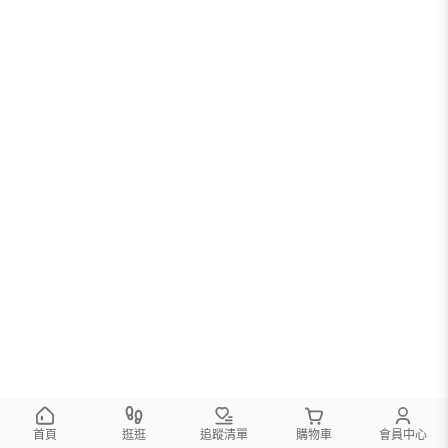
首頁
逛逛
追蹤清單
購物車
會員中心