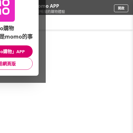
下載momo APP
開啟
給你3倍流暢度的購物體驗
請輸入搜尋關鍵字
o購物
是momo的事
車
/
機車
/
機車收納
/
加掛包包
o購物」APP
館長推薦
月銷量
新上市
價格
評價
用網頁版
很抱歉，沒有篩選到符合條件的商品
您可以調整篩選條件試試看