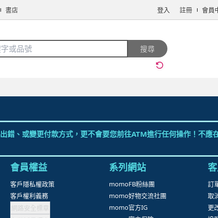
書店
登入
註冊
會員
搜全站商品
搜尋
手機/相機
電腦/組件
3C週邊
保健/醫療
食品/飲料
生鮮