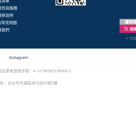
購物
結
TO