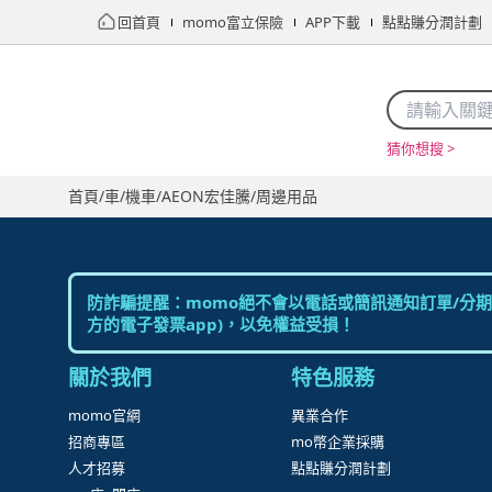
回首頁
momo富立保險
APP下載
點點賺分潤計劃
猜你想搜 >
首頁
限時搶購
直播
mo店+
看看買
家電
電玩
首頁
/
車
/
機車
/
AEON宏佳騰
/
周邊用品