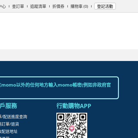
中心
查訂單
追蹤清單
折價券
購物車 (0)
登記活動
女時尚
男時尚
精品/飾品
彩妝保養
個人清潔
日用/紙品
母