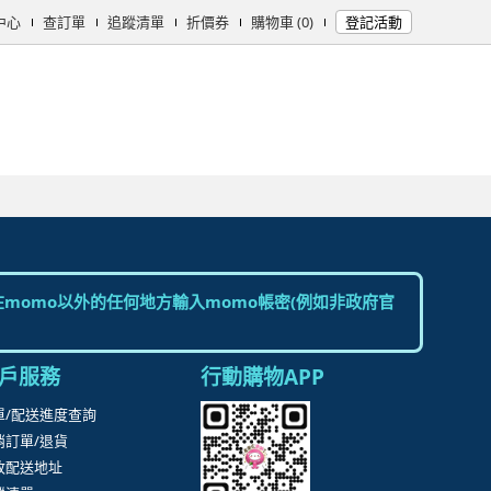
中心
查訂單
追蹤清單
折價券
購物車 (0)
登記活動
女時尚
男時尚
精品/飾品
彩妝保養
個人清潔
日用/紙品
母