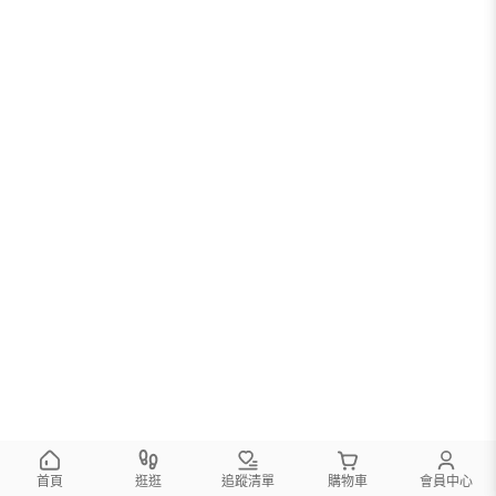
首頁
逛逛
追蹤清單
購物車
會員中心