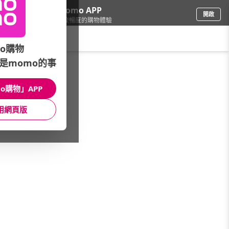
下載momo APP
開啟
給你3倍流暢度的購物體驗
請輸入搜尋關鍵字
o購物
是momo的事
車
/
機車
/
機車外觀零件
/
X
o購物」APP
館長推薦
月銷量
新上市
價格
評價
用網頁版
很抱歉，沒有篩選到符合條件的商品
您可以調整篩選條件試試看