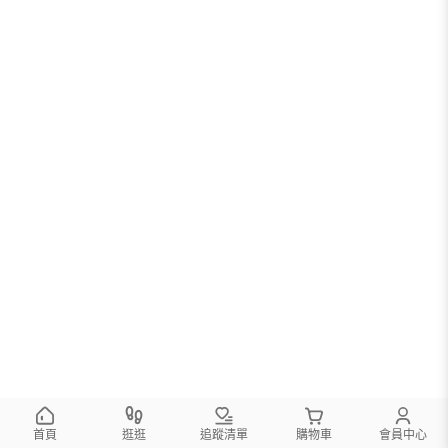
首頁
逛逛
追蹤清單
購物車
會員中心