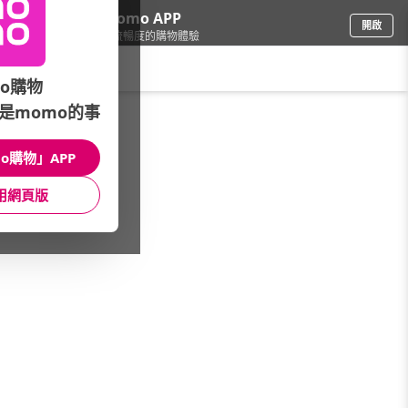
下載momo APP
開啟
給你3倍流暢度的購物體驗
請輸入搜尋關鍵字
o購物
是momo的事
車
/
機車
/
品牌全覽(筆劃)
/
LALUNA
o購物」APP
館長推薦
月銷量
新上市
價格
評價
用網頁版
很抱歉，沒有篩選到符合條件的商品
您可以調整篩選條件試試看