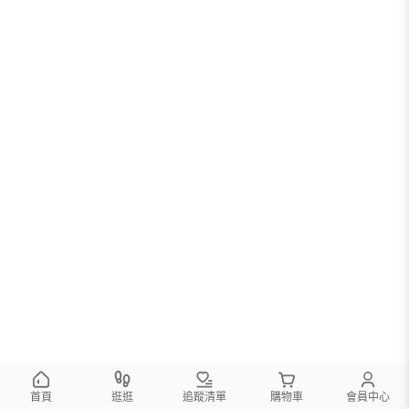
首頁
逛逛
追蹤清單
購物車
會員中心