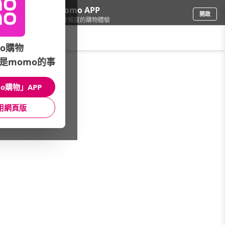
下載momo APP
開啟
給你3倍流暢度的購物體驗
請輸入搜尋關鍵字
o購物
是momo的事
車
/
機車
/
YAMAHA山葉
/
100-115cc
o購物」APP
館長推薦
月銷量
新上市
價格
評價
用網頁版
很抱歉，沒有篩選到符合條件的商品
您可以調整篩選條件試試看