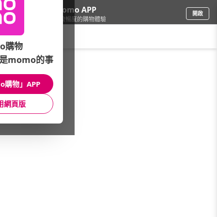
下載momo APP
開啟
給你3倍流暢度的購物體驗
請輸入搜尋關鍵字
o購物
是momo的事
車
/
機車用品
/
安全帽
/
內襯套
o購物」APP
館長推薦
月銷量
新上市
價格
評價
用網頁版
很抱歉，沒有篩選到符合條件的商品
您可以調整篩選條件試試看