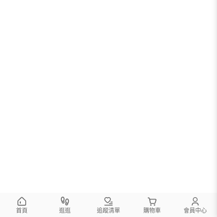
首頁
逛逛
追蹤清單
購物車
會員中心