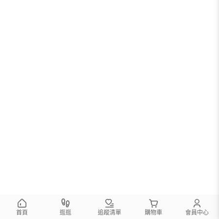
首頁
逛逛
追蹤清單
購物車
會員中心