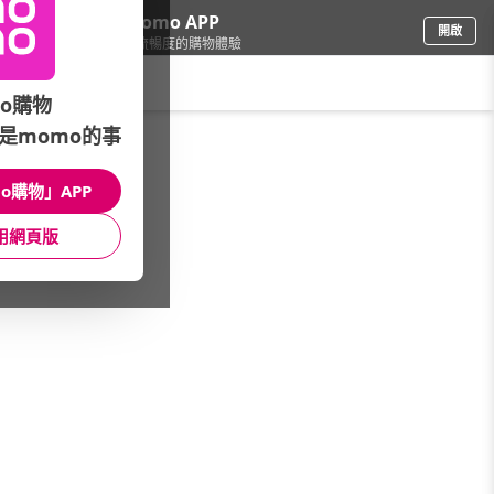
下載momo APP
開啟
給你3倍流暢度的購物體驗
請輸入搜尋關鍵字
o購物
是momo的事
3C週邊
/
插座/延長線
/
精選延長線品牌
/
雙手萬能
o購物」APP
館長推薦
月銷量
新上市
價格
評價
用網頁版
很抱歉，沒有篩選到符合條件的商品
您可以調整篩選條件試試看