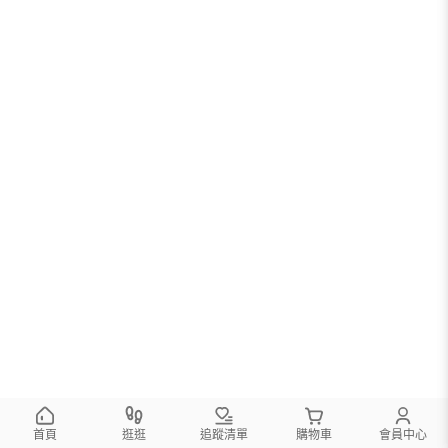
首頁
逛逛
追蹤清單
購物車
會員中心