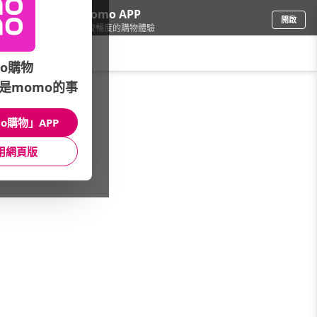
下載momo APP
開啟
給你3倍流暢度的購物體驗
請輸入搜尋關鍵字
o購物
是momo的事
3C週邊
/
插座/延長線
/
款式分類
/
電鍋線
o購物」APP
館長推薦
月銷量
新上市
價格
評價
用網頁版
很抱歉，沒有篩選到符合條件的商品
您可以調整篩選條件試試看