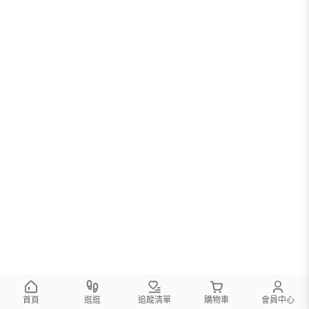
首頁
逛逛
追蹤清單
購物車
會員中心