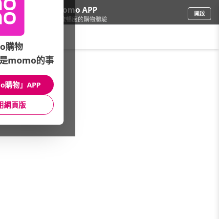
下載momo APP
開啟
給你3倍流暢度的購物體驗
請輸入搜尋關鍵字
o購物
是momo的事
3C週邊
/
穿戴裝置
/
穿戴品牌總覽
/
GARMIN
o購物」APP
館長推薦
月銷量
新上市
價格
評價
用網頁版
很抱歉，沒有篩選到符合條件的商品
您可以調整篩選條件試試看