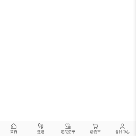
首頁
逛逛
追蹤清單
購物車
會員中心