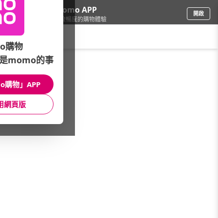
下載momo APP
開啟
給你3倍流暢度的購物體驗
請輸入搜尋關鍵字
o購物
是momo的事
3C週邊
/
耳機/藍牙耳機
/
耳機品牌(P-Z)
/
RASTO
o購物」APP
館長推薦
月銷量
新上市
價格
評價
用網頁版
很抱歉，沒有篩選到符合條件的商品
您可以調整篩選條件試試看