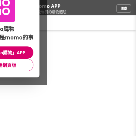
下載momo APP
開啟
給你3倍流暢度的購物體驗
請輸入搜尋關鍵字
o購物
是momo的事
3C週邊
/
耳機/藍牙耳機
/
耳機品牌(H-O)
/
OneOdio
o購物」APP
館長推薦
月銷量
新上市
價格
評價
用網頁版
很抱歉，沒有篩選到符合條件的商品
您可以調整篩選條件試試看