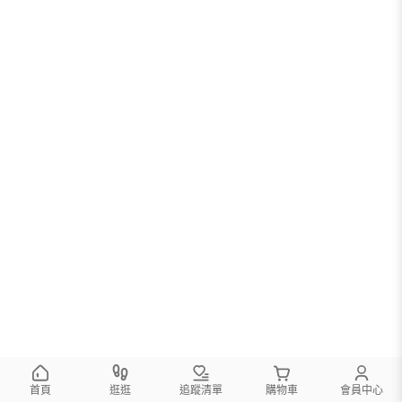
首頁
逛逛
追蹤清單
購物車
會員中心