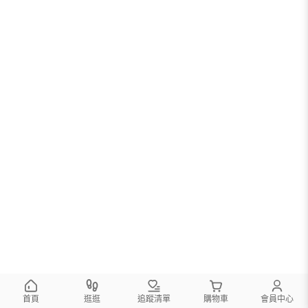
首頁
逛逛
追蹤清單
購物車
會員中心