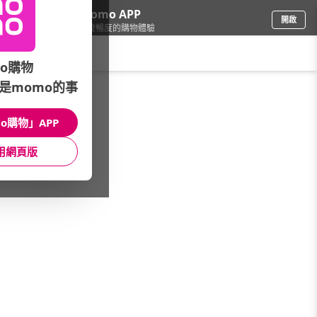
下載momo APP
開啟
給你3倍流暢度的購物體驗
請輸入搜尋關鍵字
o購物
是momo的事
3C週邊
/
耳機/藍牙耳機
/
☆購物節精選優惠☆
/
SONY★molpus加碼
o購物」APP
館長推薦
月銷量
新上市
價格
評價
用網頁版
很抱歉，沒有篩選到符合條件的商品
您可以調整篩選條件試試看