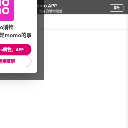
下載momo APP
開啟
給你3倍流暢度的購物體驗
請輸入搜尋關鍵字
o購物
是momo的事
3C週邊
/
視訊監控
/
監視器品牌
/
u-ta
o購物」APP
館長推薦
月銷量
新上市
價格
評價
用網頁版
很抱歉，沒有篩選到符合條件的商品
您可以調整篩選條件試試看