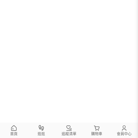
首頁
逛逛
追蹤清單
購物車
會員中心