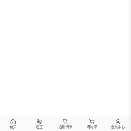
首頁
逛逛
追蹤清單
購物車
會員中心