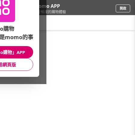
下載momo APP
開啟
給你3倍流暢度的購物體驗
請輸入搜尋關鍵字
o購物
是momo的事
3C週邊
/
視訊監控
/
網路攝影機
/
防水防塵
o購物」APP
館長推薦
月銷量
新上市
價格
評價
用網頁版
很抱歉，沒有篩選到符合條件的商品
您可以調整篩選條件試試看