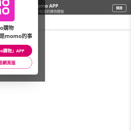
下載momo APP
開啟
給你3倍流暢度的購物體驗
請輸入搜尋關鍵字
o購物
是momo的事
3C週邊
/
視訊監控
/
網路攝影機
/
嬰兒偵測
o購物」APP
館長推薦
月銷量
新上市
價格
評價
用網頁版
很抱歉，沒有篩選到符合條件的商品
您可以調整篩選條件試試看