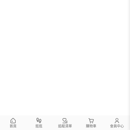
首頁
逛逛
追蹤清單
購物車
會員中心