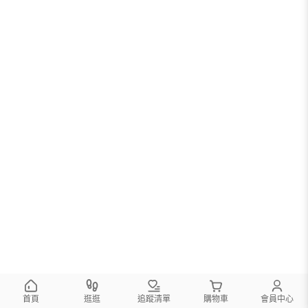
首頁
逛逛
追蹤清單
購物車
會員中心