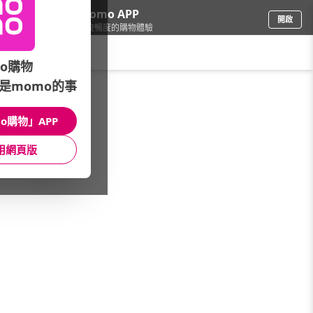
下載momo APP
開啟
給你3倍流暢度的購物體驗
請輸入搜尋關鍵字
o購物
是momo的事
3C週邊
/
智能居家
/
電子鎖品牌
/
Lockin 鹿客
o購物」APP
館長推薦
月銷量
新上市
價格
評價
用網頁版
很抱歉，沒有篩選到符合條件的商品
您可以調整篩選條件試試看