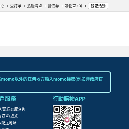
中心
查訂單
追蹤清單
折價券
購物車 (0)
登記活動
女時尚
男時尚
精品/飾品
彩妝保養
個人清潔
日用/紙品
母