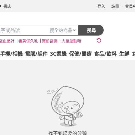
書店
登入
註冊
會員
搜全站商品
搜尋
龍血壓計
義美保久乳
寶齡富錦
大童運動鞋
手機/相機
電腦/組件
3C週邊
保健/醫療
食品/飲料
生鮮
找不到您要的分類