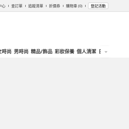
中心
查訂單
追蹤清單
折價券
購物車 (0)
登記活動
女時尚
男時尚
精品/飾品
彩妝保養
個人清潔
日用/紙品
母