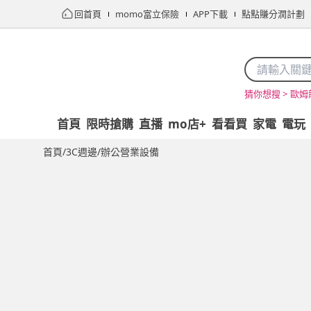
回首頁
momo富立保險
APP下載
點點賺分潤計劃
歐姆
猜你想搜 >
首頁
限時搶購
直播
mo店+
看看買
家電
電玩
首頁
/
3C週邊
/
辦公營業設備