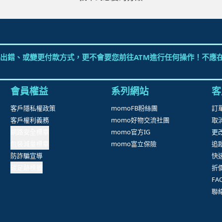
出錯、或變更付款方式，更不會要您前往ATM進行任何操作！不應在
會員權益
系列網站
客
客戶隱私權政策
momoFB粉絲團
訂
客戶權利義務
momo好物交流社團
取
網路安全標章
momo官方IG
更
包裝減量標章
momo富立保險
追
防詐騙宣導
快
碳足跡標籤
折
F
聯