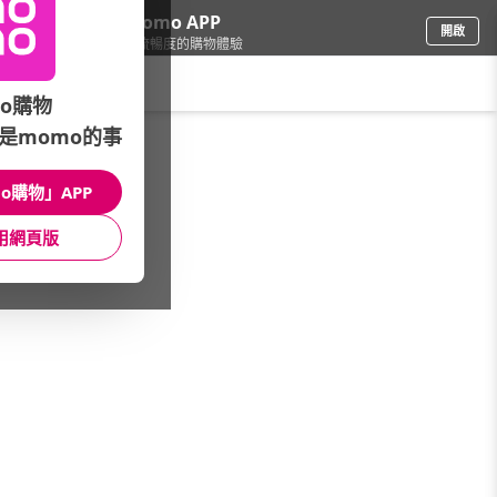
下載momo APP
開啟
給你3倍流暢度的購物體驗
請輸入搜尋關鍵字
o購物
是momo的事
3C週邊
/
辦公營業設備
/
會議設備
/
Jabra
o購物」APP
館長推薦
月銷量
新上市
價格
評價
用網頁版
很抱歉，沒有篩選到符合條件的商品
您可以調整篩選條件試試看