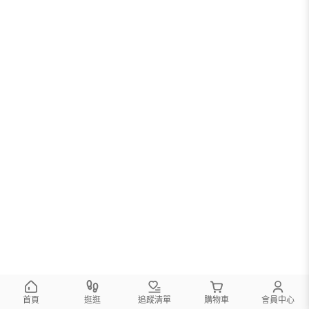
首頁
逛逛
追蹤清單
購物車
會員中心