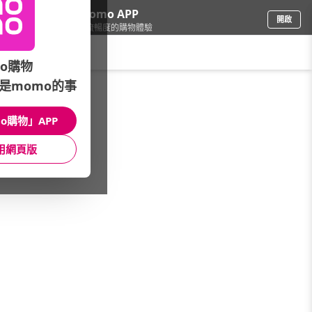
下載momo APP
開啟
給你3倍流暢度的購物體驗
請輸入搜尋關鍵字
o購物
是momo的事
3C週邊
/
滑鼠/鍵盤
/
滑鼠》預算搜尋
/
$500以下
o購物」APP
館長推薦
月銷量
新上市
價格
評價
用網頁版
很抱歉，沒有篩選到符合條件的商品
您可以調整篩選條件試試看