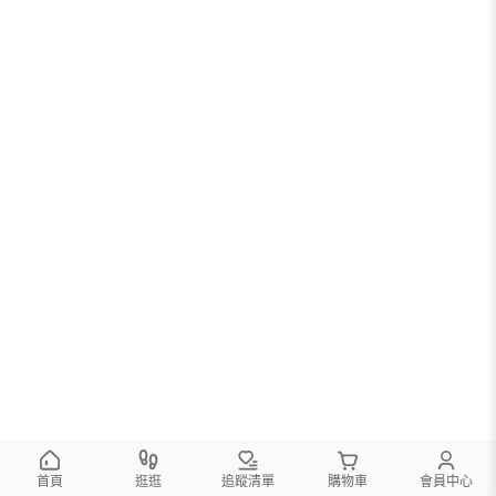
首頁
逛逛
追蹤清單
購物車
會員中心