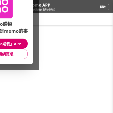
下載momo APP
開啟
給你3倍流暢度的購物體驗
請輸入搜尋關鍵字
o購物
是momo的事
3C週邊
/
電腦週邊
/
品牌快選
/
CXNO
o購物」APP
館長推薦
月銷量
新上市
價格
評價
用網頁版
很抱歉，沒有篩選到符合條件的商品
您可以調整篩選條件試試看