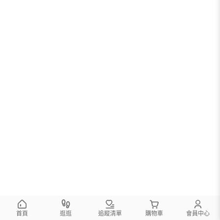
首頁
逛逛
追蹤清單
購物車
會員中心