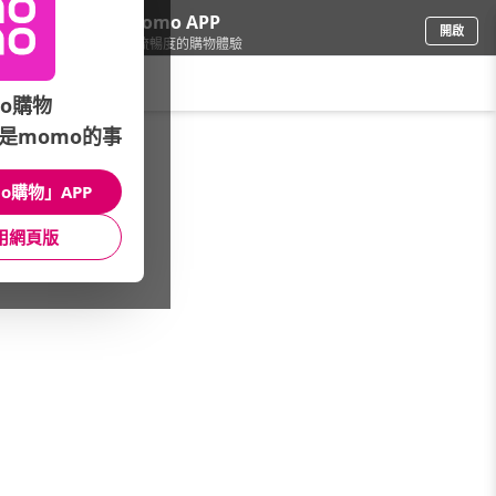
下載momo APP
開啟
給你3倍流暢度的購物體驗
請輸入搜尋關鍵字
o購物
是momo的事
3C週邊
/
電腦週邊
/
品牌快選
/
SOBiGO!
o購物」APP
館長推薦
月銷量
新上市
價格
評價
用網頁版
很抱歉，沒有篩選到符合條件的商品
您可以調整篩選條件試試看