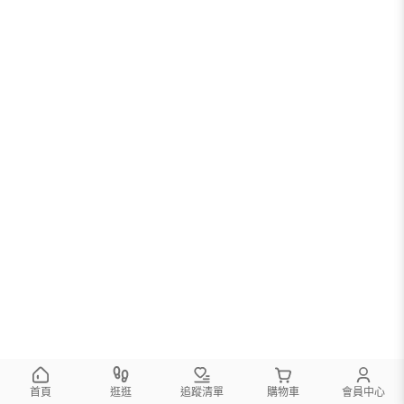
首頁
逛逛
追蹤清單
購物車
會員中心