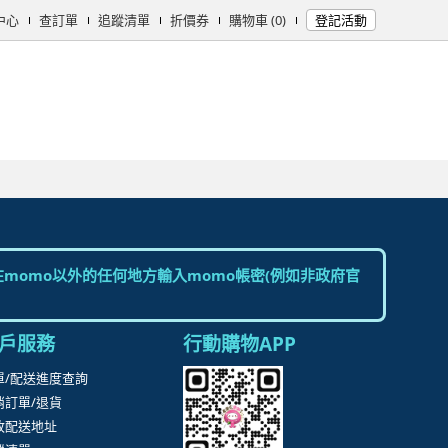
中心
查訂單
追蹤清單
折價券
購物車 (0)
登記活動
女時尚
男時尚
精品/飾品
彩妝保養
個人清潔
日用/紙品
母